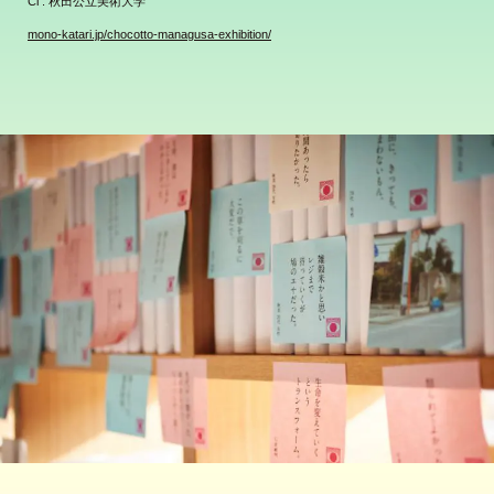
Cl : 秋田公立美術大学
mono-katari.jp/chocotto-managusa-exhibition/