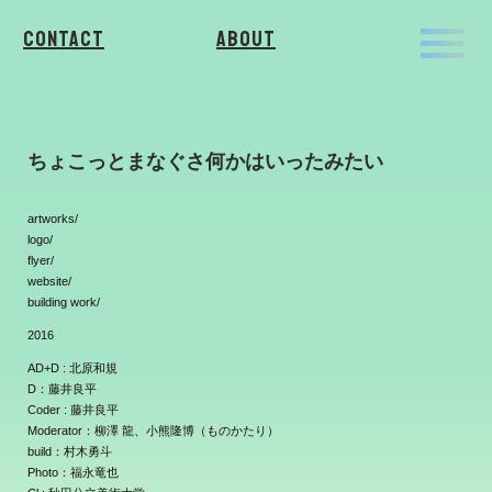
Contact
About
ちょこっとまなぐさ何かはいったみたい
artworks/
logo/
flyer/
website/
building work/
2016
AD+D : 北原和規
D：藤井良平
Coder : 藤井良平
Moderator：柳澤 龍、小熊隆博（ものかたり）
build：村木勇斗
Photo：福永竜也