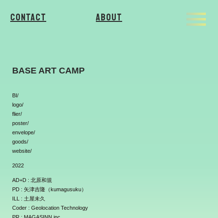
Contact
About
BASE ART CAMP
BI/
logo/
flier/
poster/
envelope/
goods/
website/
2022
AD+D : 北原和規
PD : 矢津吉隆（kumagusuku）
ILL : 土屋未久
Coder : Geolocation Technology
PR : MAGASINN.inc