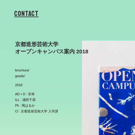
Contact
京都造形芸術大学
オープンキャンパス案内 2018
brochure/
goods/
2018
AD＋D : 宗幸
ILL : 涌田千尋
Ph : 岡はるか
Cl : 京都造形芸術大学 入学課